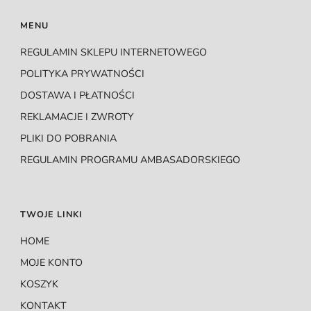
Opcje
Opcje
MENU
można
można
wybrać
wybrać
REGULAMIN SKLEPU INTERNETOWEGO
na
na
POLITYKA PRYWATNOŚCI
stronie
stronie
DOSTAWA I PŁATNOŚCI
produktu
produktu
REKLAMACJE I ZWROTY
PLIKI DO POBRANIA
REGULAMIN PROGRAMU AMBASADORSKIEGO
TWOJE LINKI
HOME
MOJE KONTO
KOSZYK
KONTAKT