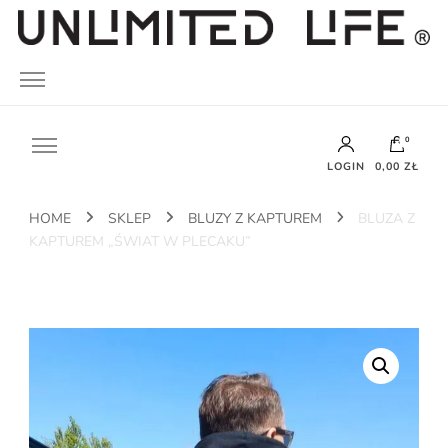
UNLIMITED LIFE
0
LOGIN
0,00 ZŁ
HOME
SKLEP
BLUZY Z KAPTUREM
BLUZA Z
Brak produktów w koszyku.
KAPTUREM „ŚWIAT W PLECAKU”