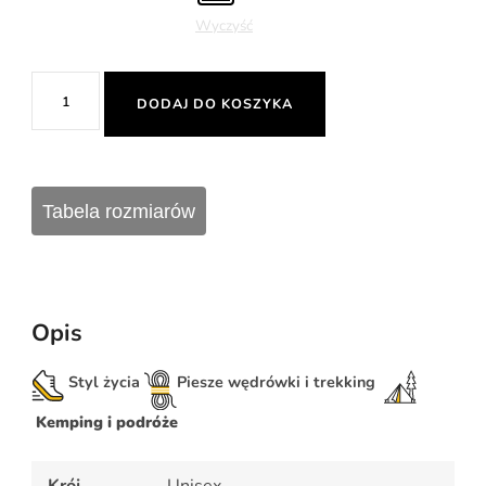
Wyczyść
ilość
DODAJ DO KOSZYKA
BLUZA
Z
KAPTUREM
"ŚWIAT
Tabela rozmiarów
W
PLECAKU"
Opis
Styl życia
Piesze wędrówki i trekking
Kemping i podróże
Krój
Unisex