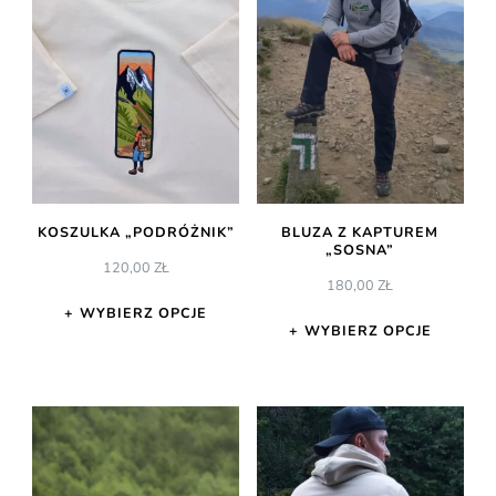
KOSZULKA „PODRÓŻNIK”
BLUZA Z KAPTUREM
„SOSNA”
120,00
ZŁ
180,00
ZŁ
WYBIERZ OPCJE
WYBIERZ OPCJE
Ten
Ten
produkt
produkt
ma
ma
wiele
wiele
wariantów.