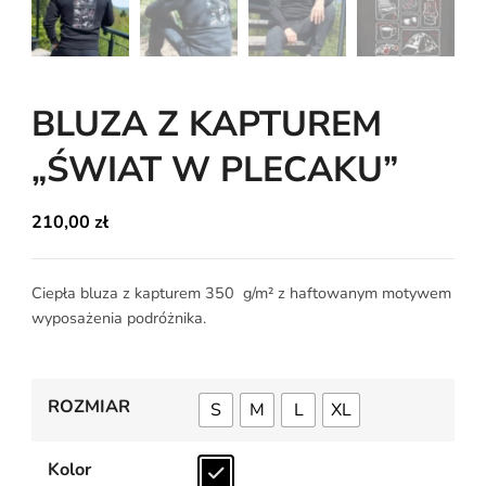
BLUZA Z KAPTUREM
„ŚWIAT W PLECAKU”
210,00
zł
Ciepła bluza z kapturem 350 g/m² z haftowanym motywem
wyposażenia podróżnika.
ROZMIAR
S
M
L
XL
Kolor