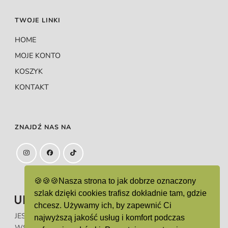
TWOJE LINKI
HOME
MOJE KONTO
KOSZYK
KONTAKT
ZNAJDŹ NAS NA
🍪🍪🍪Nasza strona to jak dobrze oznaczony
szlak dzięki cookies trafisz dokładnie tam, gdzie
chcesz. Używamy ich, by zapewnić Ci
JEST ZAREJESTROWANYM ZNAKIEM TOWAROWYM.
najwyższą jakość usług i komfort podczas
WSZELKIE PRAWA ZASTRZEŻONE.