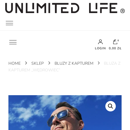
UNLIMITED LIFE
0
LOGIN
0,00 ZŁ
HOME
SKLEP
BLUZY Z KAPTUREM
BLUZA Z
Brak produktów w koszyku.
KAPTUREM „WĘDROWIEC”