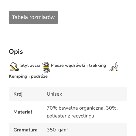
KAPTUREM
"WĘDROWIEC"
Tabela rozmiarów
Opis
Styl życia
Piesze wędrówki i trekking
Kemping i podróże
Krój
Unisex
70% bawełna organiczna, 30%,
Materiał
poliester z recyclingu
Gramatura
350 g/m²