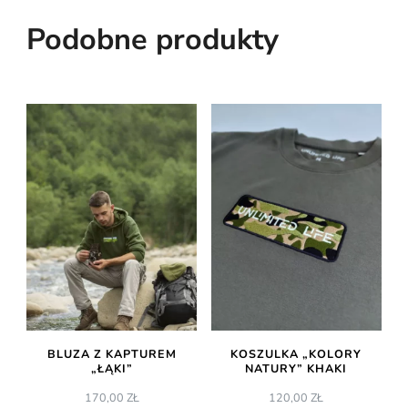
Podobne produkty
BLUZA Z KAPTUREM
KOSZULKA „KOLORY
„ŁĄKI”
NATURY” KHAKI
170,00
ZŁ
120,00
ZŁ