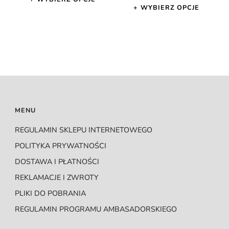
WYBIERZ OPCJE
Ten
Ten
produkt
produkt
ma
ma
wiele
wiele
wariantów.
wariantów.
Opcje
Opcje
można
MENU
można
wybrać
wybrać
REGULAMIN SKLEPU INTERNETOWEGO
na
na
POLITYKA PRYWATNOŚCI
stronie
stronie
DOSTAWA I PŁATNOŚCI
produktu
produktu
REKLAMACJE I ZWROTY
PLIKI DO POBRANIA
REGULAMIN PROGRAMU AMBASADORSKIEGO