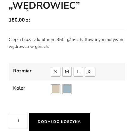
„WĘDROWIEC”
180,00
zł
Ciepła bluza z kapturem 350 g/m² z haftowanym motywem
wędrowca w górach.
Rozmiar
S
M
L
XL
Kolor
ilość
DODAJ DO KOSZYKA
BLUZA
Z