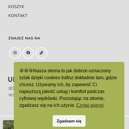
KOSZYK
KONTAKT
ZNAJDŹ NAS NA
🍪🍪🍪Nasza strona to jak dobrze oznaczony
szlak dzięki cookies trafisz dokładnie tam, gdzie
chcesz. Używamy ich, by zapewnić Ci
JEST ZAREJESTROWANYM ZNAKIEM TOWAROWYM.
najwyższą jakość usług i komfort podczas
WSZELKIE PRAWA ZASTRZEŻONE.
cyfrowej wędrówki. Pozostając na stronie,
zgadzasz się na ich użycie.
Czytaj więcej
Zgadzam się
BLUZA Z KAPTUREM „ŁĄKI” – M, Zielony
Została
© All rights reserved 2024 UNLIMITED LIFE