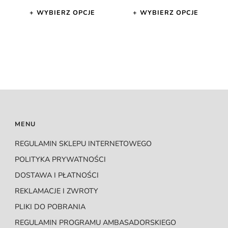
WYBIERZ OPCJE
WYBIERZ OPCJE
Ten
Ten
produkt
produkt
ma
ma
wiele
wiele
wariantów.
wariantów.
Opcje
Opcje
można
można
MENU
wybrać
wybrać
REGULAMIN SKLEPU INTERNETOWEGO
na
na
POLITYKA PRYWATNOŚCI
stronie
stronie
DOSTAWA I PŁATNOŚCI
produktu
produktu
REKLAMACJE I ZWROTY
PLIKI DO POBRANIA
REGULAMIN PROGRAMU AMBASADORSKIEGO