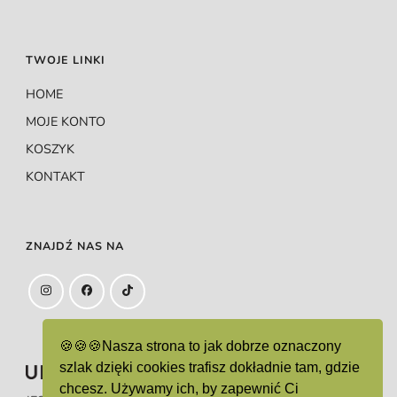
TWOJE LINKI
HOME
MOJE KONTO
KOSZYK
KONTAKT
ZNAJDŹ NAS NA
🍪🍪🍪Nasza strona to jak dobrze oznaczony
szlak dzięki cookies trafisz dokładnie tam, gdzie
chcesz. Używamy ich, by zapewnić Ci