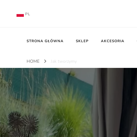
PL
EN
DE
STRONA GŁÓWNA
SKLEP
AKCESORIA
PL
HOME
Jak tworzymy